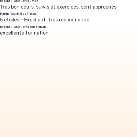
Régent Bilodeau il y a 9 mois
Très bon cours, suivis et exercices, sont appropriés
Martin Palardy il y a 11 mois
5 étoiles - Excellent. Très recommandé.
Régent Bilodeau il y a plus d'un an
excellente formation