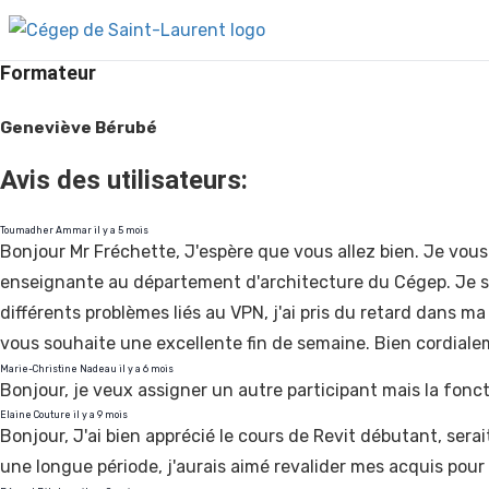
Formateur
Geneviève Bérubé
Avis des utilisateurs:
Toumadher Ammar il y a 5 mois
Bonjour Mr Fréchette, J'espère que vous allez bien. Je vou
enseignante au département d'architecture du Cégep. Je sui
différents problèmes liés au VPN, j'ai pris du retard dans ma
vous souhaite une excellente fin de semaine. Bien cordi
Marie-Christine Nadeau il y a 6 mois
Bonjour, je veux assigner un autre participant mais la fonc
Elaine Couture il y a 9 mois
Bonjour, J'ai bien apprécié le cours de Revit débutant, serai
une longue période, j'aurais aimé revalider mes acquis pour