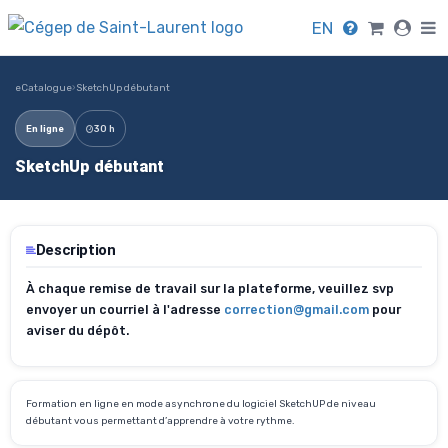
EN
eCatalogue
›
SketchUp débutant
En ligne
30 h
SketchUp débutant
Description
À chaque remise de travail sur la plateforme, veuillez svp
envoyer un courriel à l'adresse
correction@gmail.com
pour
aviser du dépôt.
Formation en ligne en mode asynchrone du logiciel SketchUP de niveau
débutant vous permettant d’apprendre à votre rythme.