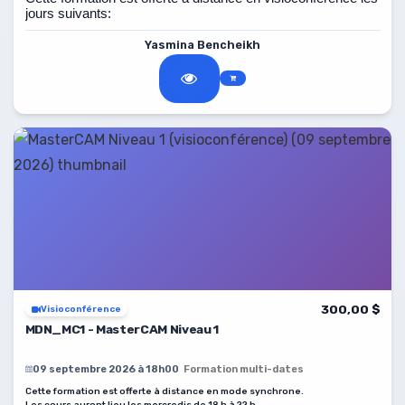
jours suivants:
21, 22, 23, 24, 28, 29, 30 septembre, 5, 6, 7, 13, 14, 15
Yasmina Bencheikh
octobre 2026 de 8 h à 16 h.
300,00 $
Visioconférence
MDN_MC1 - MasterCAM Niveau 1
09 septembre 2026 à 18h00
Formation multi-dates
Cette formation est offerte à distance en mode synchrone.