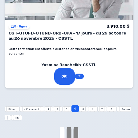
3,910,00 $
En ligne
OST-OTUFD-OTUND-ORD-OPA - 17 jours - du 26 octobre
au 26 novembre 2026 - CSSTL
Cette formation est offerte à distance en visioconférence les jours
suivants:
26, 27, 28, 29 octobre, 2, 3, 4, 9, 10, 11, 16, 17, 18, 23, 24, 25, 26 novembre 2026
Yasmina Bencheikh-CSSTL
de 8 h à 16 h.
* Veuillez nous aviser si vous avez obtenu votre attestation de la
formation
Mise à niveau mathématique
du profil OW2 du Cégep de
Shawinigan.**
4
Début
< Précédent
1
2
3
5
6
7
8
Suivant
>
Fin