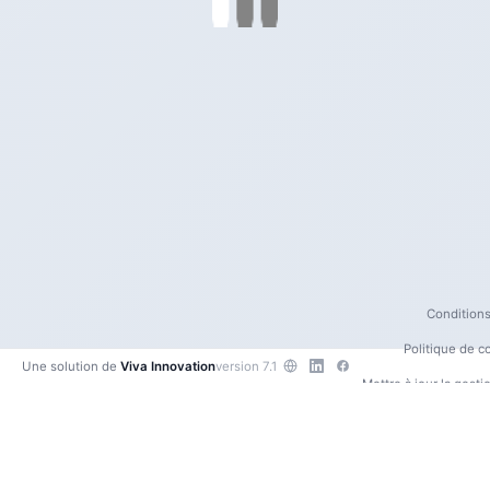
Conditions 
Politique de co
Une solution de
Viva Innovation
version 7.1
Mettre à jour la gest
Contactez
•