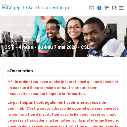
FR
eCatalog
›
OST - 4 jours - du 4 au 7 mai 2026 - CSL
Online Training
28 h
OST - 4 jours - du 4 au 7 mai 2026 - CSL
Description
*** Un ordinateur avec accès Internet ainsi qu'une caméra et
un casque d'écoute (micro et haut-parleurs) sont
nécessaires pour participer à la formation.
Le participant doit également avoir une adresse de
courriel
. C’est à cette adresse de courriel que sera envoyée
la confirmation d'inscription avec le lien pour créer son mot
de passe et accéder à la formation sur la plateforme Moodle.
Environ deux semaines avant la formation un courriel avec le