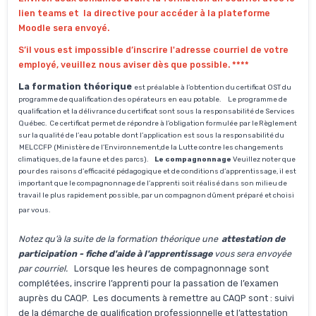
lien teams et la directive pour accéder à la plateforme
Moodle sera envoyé.
S’il vous est impossible d’inscrire l'adresse courriel de votre
employé, veuillez nous aviser dès que possible. ****
La formation théorique
est préalable à l’obtention du certificat OST du
programme de qualification des opérateurs en eau potable. Le programme de
qualification et la délivrance du certificat sont sous la responsabilité de Services
Québec. Ce certificat permet de répondre à l’obligation formulée par le Règlement
sur la qualité de l’eau potable dont l’application est sous la responsabilité du
MELCCFP (Ministère de l’Environnement,de la Lutte contre les changements
climatiques, de la faune et des parcs).
Le compagnonnage
Veuillez noter que
pour des raisons d’efficacité pédagogique et de conditions d’apprentissage, il est
important que le compagnonnage de l’apprenti soit réalisé dans son milieu de
travail le plus rapidement possible, par un compagnon dûment préparé et choisi
par vous.
Notez qu’à la suite de la formation théorique une
attestation de
participation - fiche d'aide à l'apprentissage
vous sera envoyée
par courriel.
Lorsque les heures de compagnonnage sont
complétées, inscrire l’apprenti pour la passation de l’examen
auprès du CAQP. Les documents à remettre au CAQP sont : suivi
de la démarche de qualification professionnelle et l’attestation